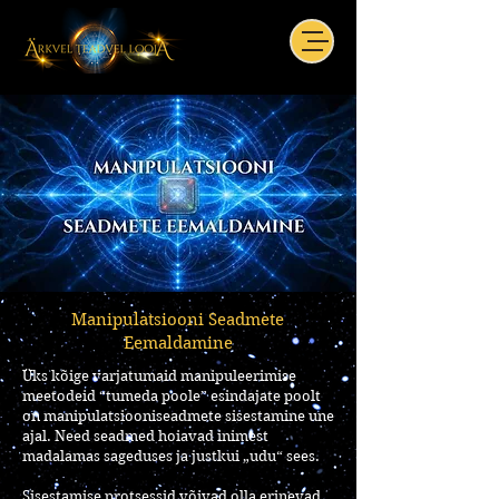
Manipulatsiooni Seadmete
Eemaldamine
Üks kõige varjatumaid manipuleerimise
meetodeid “tumeda poole” esindajate poolt
on manipulatsiooniseadmete sisestamine une
ajal. Need seadmed hoiavad inimest
madalamas sageduses ja justkui „udu“ sees.
Sisestamise protsessid võivad olla erinevad.