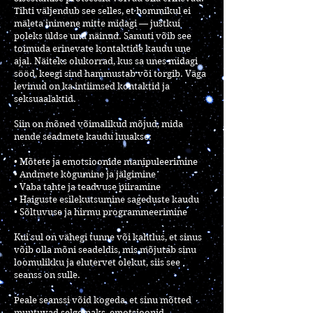
Tihti väljendub see selles, et hommikul ei
mäleta inimene mitte midagi — justkui
poleks üldse und näinud. Samuti võib see
toimuda erinevate kontaktide kaudu une
ajal. Näiteks olukorrad, kus sa unes midagi
sööd, keegi sind hammustab või torgib. Väga
levinud on ka intiimsed kontaktid ja
seksuaalaktid.
Siin on mõned võimalikud mõjud, mida
nende seadmete kaudu luuakse:
• Mõtete ja emotsioonide manipuleerimine
• Andmete kogumine ja jälgimine
• Vaba tahte ja teadvuse piiramine
• Haiguste esilekutsumine sageduste kaudu
• Sõltuvuse ja hirmu programmeerimine
Kui sul on vähegi tunne või kahtlus, et sinus
võib olla mõni seadeldis, mis mõjutab sinu
loomulikku ja elutervet olekut, siis see
seanss on sulle.
Peale seanssi võid kogeda, et sinu mõtted
muutuvad selgemaks, emotsioonid