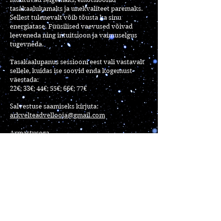
tasakaalukamaks ja unekvaliteet paremaks.
Sellest tulenevalt võib tõusta ka sinu
energiatase. Füüsilised vaevused võivad
leeveneda ning intuitsioon ja vaimuselgus
tugevneda.
Tasakaalupanus sessiooni eest vali vastavalt
sellele, kuidas ise soovid enda kogemust
väestada:
22€; 33€; 44€; 55€; 66€; 77€
Salvestuse saamiseks kirjuta:
arkvelteadvellooja@gmail.com
Armastusega,
Kadri
Osalemistingimused ja vastutusest 
loobumine

Kõik minu poolt pakutavad 
energiaseansid, heliväljad, hüpnoosi- ja 
teadvustööd on mõeldud vaimse, 
energeetilise ja emotsionaalse heaolu 