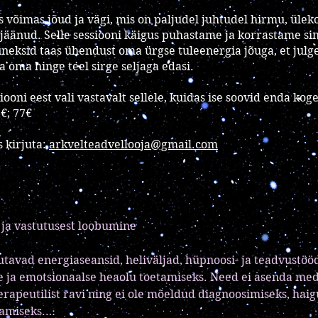
s võimas jõud ja vägi, mis on paljudel juhtudel hirmu, üle
 jäänud. Selle sessiooni käigus puhastame ja korrastame si
nneksid taas ühendust oma ürgse tuleenergia jõuga, et julg
a oma hinge teel sirge seljaga edasi.
ooni eest vali vastavalt sellele, kuidas ise soovid enda ko
6€; 77€
 kirjuta:
arkvelteadvellooja@gmail.com
ja vastutusest loobumine

tavad energiaseansid, heliväljad, hüpnoosi- ja teadvustöö
e ja emotsionaalse heaolu toetamiseks. Need ei asenda medits
erapeutilist ravi ning ei ole mõeldud diagnoosimiseks, haigu
amiseks.
