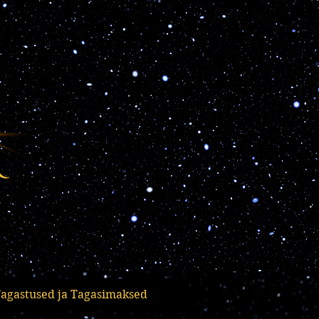
 täieliku vastutuse 
vise seisund (nt 
, tarvitad tugevaid 
sialistiga.

ävad täielikult 
dlik ja nõustud 
agastused ja Tagasimaksed