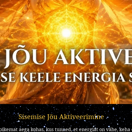
Sisemise Jõu Aktiveerimine
pikemat aega kohas, kus tunned, et energiat on vähe, keha 