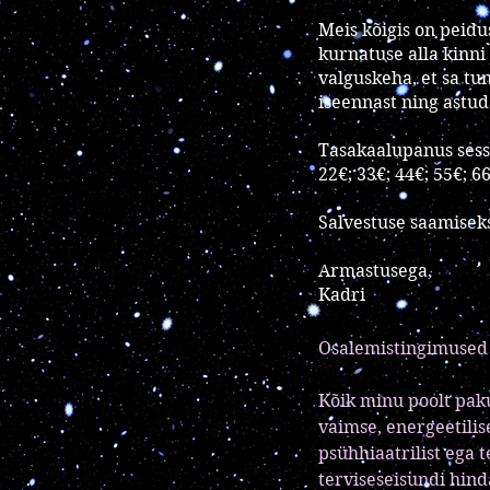
Meis kõigis on peidu
kurnatuse alla kinni
valguskeha, et sa tu
iseennast ning astud
Tasakaalupanus sessi
22€; 33€; 44€; 55€; 6
Salvestuse saamiseks
Armastusega,
Kadri
Osalemistingimused 
Kõik minu poolt paku
vaimse, energeetilis
psühhiaatrilist ega t
terviseseisundi hind