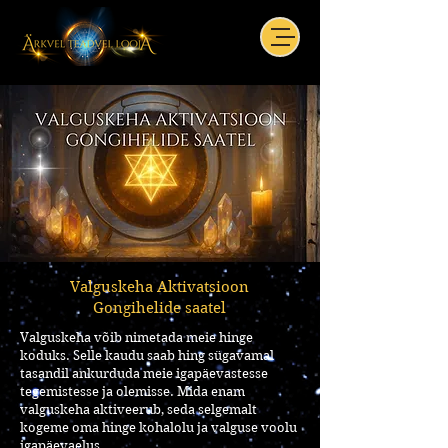
Valguskeha Aktivatsioon
Gongihelide saatel
Valguskeha võib nimetada meie hinge
koduks. Selle kaudu saab hing sügavamal
tasandil ankurduda meie igapäevastesse
tegemistesse ja olemisse. Mida enam
valguskeha aktiveerub, seda selgemalt
kogeme oma hinge kohalolu ja valguse voolu
igapäevaelus.