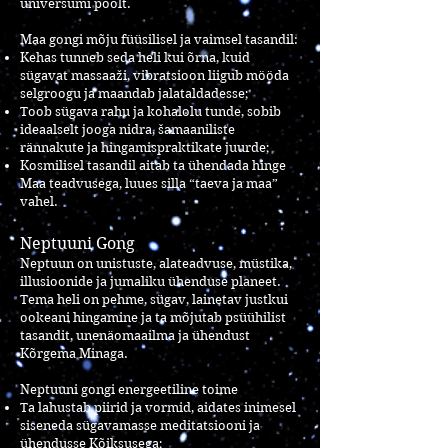
universumi poolt.
Maa gongi mõju füüsilisel ja vaimsel tasandil:
Kehas tunneb seda heli kui õrna, kuid
sügavat massaaži, vibratsioon liigub mööda
selgroogu ja maandab jalataldadesse;
Toob sügava rahu ja kohalolu tunde, sobib
ideaalselt jooga nidra, šamaaniliste
rännakute ja hingamispraktikate juurde;
Kosmilisel tasandil aitab ta ühendada hinge
Maa teadvusega, luues silla “taeva ja maa”
vahel.
Neptuuni Gong
Neptuun on unistuste, alateadvuse, müstika,
illusioonide ja jumaliku ühenduse planeet.
Tema heli on pehme, sügav, lainetav justkui
ookeani hingamine ja ta mõjutab psüühilist
tasandit, unenäomaailma ja ühendust
Kõrgema Minaga.
Neptuuni gongi energeetiline toime
Ta lahustab piirid ja vormid, aidates inimesel
siseneda sügavamasse meditatsiooni ja
ühendusse Kõiksusega;