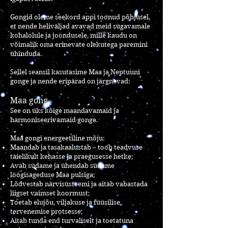
Gongid oleme seekord appi toonud põhjusel,
et nende heliväljad avavad meid sügavamale
kohalolule ja joondusele, mille kaudu on
võimalik oma erinevate olekutega paremini
ühinduda.
Sellel seansil kasutasime Maa ja Neptuuni
gonge ja nende eripärad on järgnevad:
Maa gong
See on üks kõige maandavamaid ja
harmoniseerivamaid gonge.
Maa gongi energeetiline mõju:
Maandab ja tasakaalustab – toob teadvuse
täielikult kehasse ja praegusesse hetke;
Avab südame ja ühendab südame
löögisageduse Maa pulsiga;
Lõdvestab närvisüsteemi ja aitab vabastada
liigset vaimset koormust;
Toetab elujõu, viljakuse ja füüsilise
tervenemise protsesse;
Aitab tunda end turvaliselt ja toetatuna