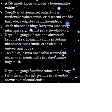
Avab intuitsiooni, visiooni ja loomingulise
voolu;
Toetab emotsionaalset puhastust ja
tundevälja vabastamist, eriti seotud vanade
haavade, kaotuste või illusioonidega;
Aitab ühendada hinge kõrgema juhatusega
ning tuua rahu, õrnust ja vastuvõtlikkust.
Neptuuni gongi vibratsioon aktiveerib
kroontšakra, kolmanda silma ja südame
ühenduse, tuues tunde, et sa oled üks
universumi vooga.
Ta võib esile tuua unenäolisi seisundeid,
nägemusi, sisemisi pilte ja valgustumise
kogemusi.
Neptuuni gongi füüsiline toime mõjub väga
rahustavalt närvisüsteemile ja vähendab
ärevust või ülemõtlemist.
Selle Live's toimunud ürituse salvestus on
väga tugeva valguskeha aktiveeriva toimega.
Salvestuse soetamiseks
kirjuta:
arkvelteadvellooja@gmail.com