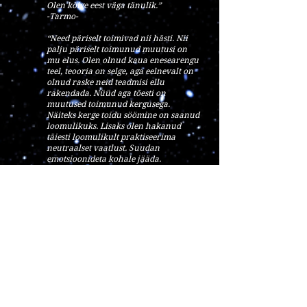
Olen kõige eest väga tänulik.”
-Tarmo-
“Need päriselt toimivad nii hästi. Nii
palju päriselt toimunud muutusi on
mu elus. Olen olnud kaua enesearengu
teel, teooria on selge, aga eelnevalt on
olnud raske neid teadmisi ellu
rakendada. Nüüd aga tõesti on
muutused toimunud kergusega.
Näiteks kerge toidu söömine on saanud
loomulikuks. Lisaks olen hakanud
täiesti loomulikult praktiseerima
neutraalset vaatlust. Suudan
emotsioonideta kohale jääda.
Aktivatsioone vastu võttes on väga
tugevalt tunda energia liikumist ja
tulevad ka tulemused. Ma olen
tohutult ja südamest tänulik. See
teekond võiks jõuda võimalikult
paljude inimesteni.”
-Triin-
✨Tasakaalupanus korraga tasudes: 399€
✨Võimalus tasuda ka kahes osas:
✨244€ ennem teekonna alustamist ja 244€
30 päeva jooksul peale esimese osamakse