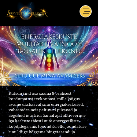
Kutsun sind osa saama 8-osalisest
kordumatust teekonnast, mille käigus
avame ükshaaval sinu energiakeskused,
vabastades neis peituvad piiravad ja
aegunud mustrid. Samal ajal aktiveerime
iga keskuse täiesti uute energeetiliste
koodidega, mis toovad su ellu joondatuse
sinu kõige kõrgema hingetasandi ja