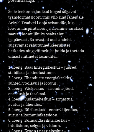
potentsiaaliga.
Selle teekonna jooksul koged sügavat
transformatsiooni, mis viib sind lähemale
Ärkvel Teadvel Looja seisundile, kus
loovus, inspiratsioon ja sisemine tasakaal
saavad loomulikuks osaks sinu
igapäevast. Sa avastad uusi andeid,
sügavamat rahutunnet keerulistes
hetkedes ning võimekust hoida ja toetada
ennast mitmetel tasanditel.
1. loeng: Baas Energiakeskus – juured,
stabiilsus ja kindlustunne.
2. loeng: Ühenduste energiakeskus –
suhted, voolavus ja loovus.
3. loeng: Väekeskus – sisemine jõud,
eneseusk ja tasakaal.
4. loeng: Südamekeskus – armastus,
avatus ja ühendus.
5. loeng: Kõrikeskus – eneseväljendus,
ausus ja kommunikatsioon.
6. loeng: Kolmanda silma keskus –
intuitsioon, selgus ja visioon.
7. loeng: Kroon Energiakeskus –