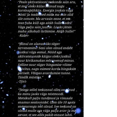
“Peale aktivatsiooni teekonda sain aru,
et mul oleks külas käinud nagu
korstnapühkija. Energia jooksis väga
hästi! Ja teadmised mida ma sain olid
üle ootuste. Ma arvasin enne, et ma
tean juba küll aga aitäh Sulle Kadri!
Väga palju sain juurde. Lisaks jätsin
maha alkoholi tarbimise. Aitäh Sulle!”
-Kalev-
“Minul on alanud üks sügav
tervenemine! Seni olen olnud endast
justkui väga eemal. Nüüd aga
aktivatsioonide käigus oleks justkui
suur kivikamakas mõranenud minus.
Selline suur sügav hingamise võime
käivitus, nagu esimest korda hingaksin
päriselt. Võimas avardumise tunne.
Täielik müstika.”
-Tiivi-
“Teiega sellel teekonnal olles on olnud
ka minu jaoks väga teistmoodi.
Metsikult palju tundmusi ja visuaale
enamus sessioonidel. Olen üle 10 aasta
enesearengu teel olnud. See teekond on
olnud mulle aga väga palju avav ja ma
arvan, et see alles pakib ennast lahti.