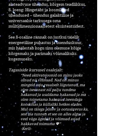
alateadvuse ühendus, kõrgem teadlikkus.
8. loeng: Hingetäht ja kosmilised
ühendused – ühendus galaktilise ja
universaalse tarkusega oma
multidimensionaalsetest eksistentsidest.
See 8-osaline rännak on justkui täielik
energeetiline puhastus ja uuenduskuur,
mis häälestab kogu sinu olemuse kõige
kõrgemaks ja parimaks võimalikuks
kogemuseks.
Tagasiside kursusel osalejalt:
“
Need aktivatsioonid on minu jaoks
olnud nii võimsad. Nad on minus
mingeid asju reaalselt liigutanud, ma
olen iseennast nii palju tundma
hakanud ja usaldama hakanud ja ma
olen toimetama hakanud iseendaga
kooskõlas ja küllaltki hetkes elades.
Mul on täiega põnev ja ootusärevus ka,
sest ma tunnen et see on alles algus ja
veel väga ägedad ja võimsad asjad
hakkavad toimuma 💖
”
-Kerli-