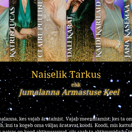
Naiselik Tarkus
ehk
Jumalanna Armastuse Keel
malanna, kes vajab äratamist. Vajab meenutamist, kes ta o
b, kui ta kogeb oma väljas äratavat koodi. Koodi, mis kat
 naises on kood aktiveerunud, siis saab ta aktiveerida ka te