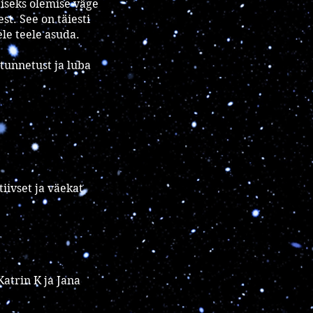
aiseks olemise väge
st. See on täiesti
ele teele asuda.
 tunnetust ja luba
iivset ja väekat
 Katrin K ja Jana