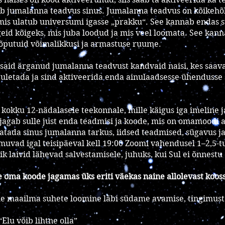
b jumalanna teadvus sinus. Jumalanna teadvus on kõikehõ
 mis ulatub universumi igasse „prakku“. See kannab endas 
geid kõigeks, mis juba loodud ja mis veel loomata. See kann
lõputuid võimalikkusi ja armastuse ruume.
msaid ärganud jumalanna teadvust kandvaid naisi, kes saav
uletada ja sind aktiveerida enda ainulaadsesse ühendusse 
kokku 12-nädalasele teekonnale, mille käigus iga imeline 
agab sulle just enda teadmisi ja koode, mis on omamoodi a
ratada sinus jumalanna tarkus, iidsed teadmised, sügavus j
imuvad igal teisipäeval kell 19:00 Zoomi vahendusel 1–2,5-
k laivid lähevad salvestamisele, juhuks, kui Sul ei õnnestu 
le oma koode jagamas üks eriti väekas naine allolevast kooss
Uue maailma suhete loomine läbi südame avamise, tingimust
“Elu võib lihtne olla”