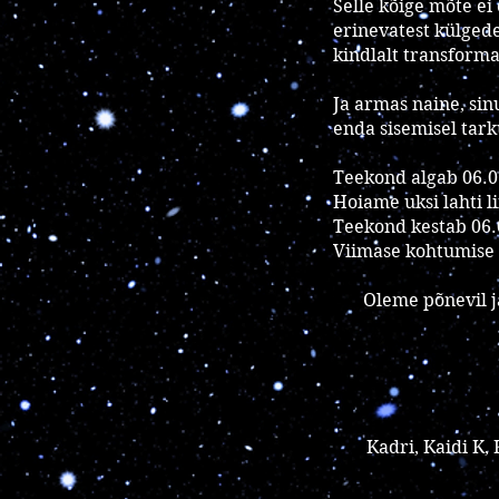
Selle kõige mõte ei
erinevatest külgedes
kindlalt transforma
Ja armas naine, sin
enda sisemisel tark
Teekond algab 06.0
Hoiame uksi lahti l
Teekond kestab 06.
Viimase kohtumise l
Oleme põnevil ja
Kadri, Kaidi K, K