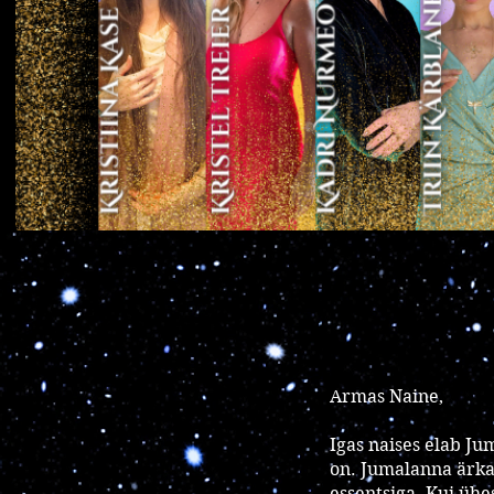
Armas Naine,
Igas naises elab Ju
on. Jumalanna ärka
essentsiga. Kui ühes