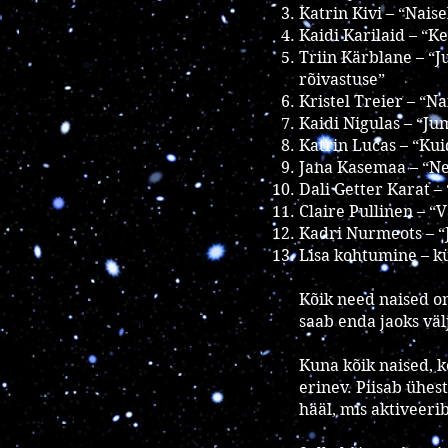
Katrin Kivi – “Nai
Kaidi Karilaid – “
Triin Kärblane – “
rõivastuse”
Kristel Treier – “Na
Kaidi Nigulas – “Ju
Katrin Lucas – “Ku
Jana Kasemaa – “Ne
Dali Getter Karat –
Claire Pullinen – “
Kadri Nurmeots – “
Lisa kohtumine – k
Kõik need naised on
saab enda jaoks väl
Kuna kõik naised, ke
erinev. Piisab ühest 
hääl, mis aktiveeri