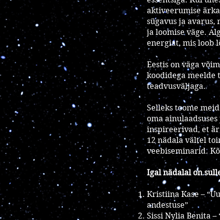
aktiveerumise ärka
sügavus ja avarus,
ja loomise väge. Al
energiat, mis loob 
Eestis on väga või
koodidega meelde t
teadvusväljaga.
Selleks toome meid 
oma ainulaadsuses j
inspireerivad, et ä
12 nädala vältel to
veebiseminarid. Kõi
Igal nädalal on sul
Kristiina Kase – “
andestuse”
Sissi Nylia Benita – 