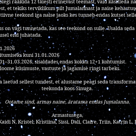
 olegi rääkida 12 täiesti erinevast teemast, vaid käsitleda n
t, et tekiks terviklikum pilt Jumalannast ja naise kehastuse
tiivne teekond iga naise jaoks kes tunneb endas kutset sell
us on vägi tunnetada, kas see teekond on sulle. Usalda seda
usel end juhatada.
1.2026
iitumiseks kuni 31.01.2026
01–31.03.2026, sisaldades endas kokku 12+1 kohtumist.
oome küsimuste, vastuste ja jagamise ringi tarbeks.
 laetud sellest tundest, et alustame peagi seda transformat
teekonda koos Sinuga.
Ootame sind, armas naine, äratama endas Jumalanna.
Armastusega,
aidi N, Kristel, Kristiina, Sissi, Dali, Claire, Triin, Katrin L,