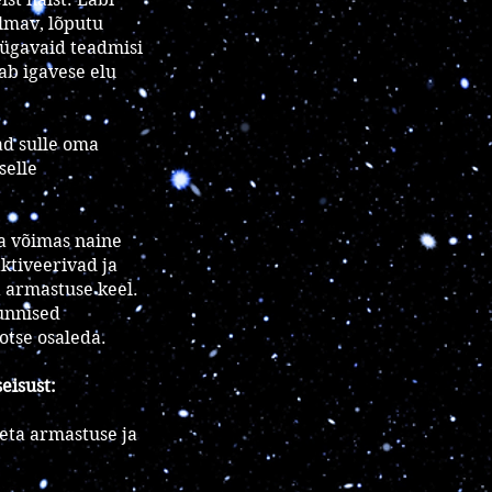
lmav, lõputu
sügavaid teadmisi
ab igavese elu
ad sulle oma
selle
ja võimas naine
ktiveerivad ja
a armastuse keel.
tunnised
otse osaleda.
eisust:
eta armastuse ja