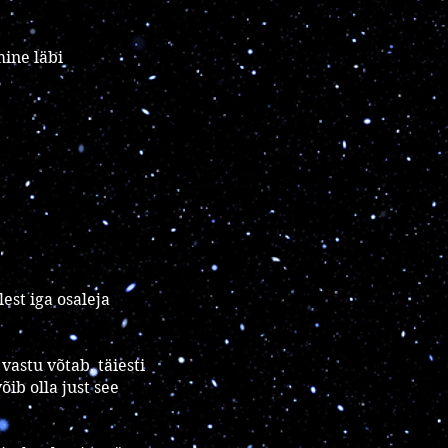
ine läbi
est iga osaleja
vastu võtab, täiesti
õib olla just see