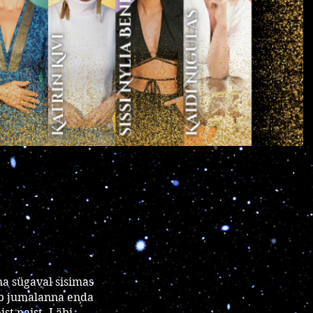
ma sügaval sisimas
tub jumalanna enda
ist naist. Läbi