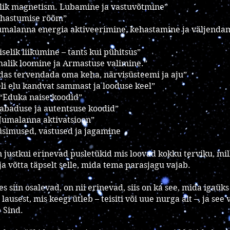
selik magnetism. Lubamine ja vastuvõtmine”
Kehastumise rõõm”
Jumalanna energia aktiveerimine, kehastamine ja väljendam
iselik liikumine – tants kui pühitsus”
malik loomine ja Armastuse valimine.”
idas tervendada oma keha, närvisüsteemi ja aju”
li elu kandvat sammast ja looduse keel”
 “Eduka naise koodid”
Vabaduse ja autentsuse koodid”
Jumalanna aktivatsioon”
üsimused, vastused ja jagamine
 justkui erinevad pusletükid mis loovad kokku terviku, mill
ja võtta täpselt selle, mida tema parasjagu vajab.
s siin osalevad, on nii erinevad, siis on ka see, mida igaüks 
lausest, mis keegi ütleb – teisiti või uue nurga alt –, ja see v
b Sind.